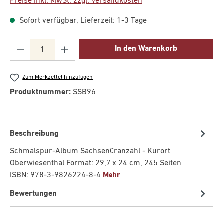
Preise inkl. MwSt. zzgl. Versandkosten
Sofort verfügbar, Lieferzeit: 1-3 Tage
Produkt Anzahl: Gib den gewünschten Wert ei
In den Warenkorb
Zum Merkzettel hinzufügen
Produktnummer:
SSB96
Beschreibung
Schmalspur-Album SachsenCranzahl - Kurort
Oberwiesenthal Format: 29,7 x 24 cm, 245 Seiten
ISBN: 978-3-9826224-8-4
Mehr
Bewertungen