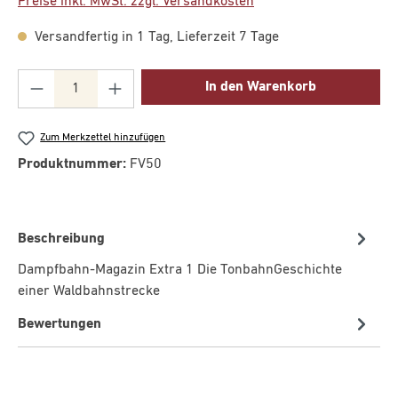
Preise inkl. MwSt. zzgl. Versandkosten
Versandfertig in 1 Tag, Lieferzeit 7 Tage
Produkt Anzahl: Gib den gewünschten Wert ei
In den Warenkorb
Zum Merkzettel hinzufügen
Produktnummer:
FV50
Beschreibung
Dampfbahn-Magazin Extra 1 Die TonbahnGeschichte
einer Waldbahnstrecke
Bewertungen