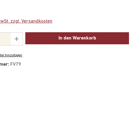
MwSt. zzgl. Versandkosten
Anzahl: Gib den gewünschten Wert ein oder 
In den Warenkorb
tel hinzufügen
mer:
FV79