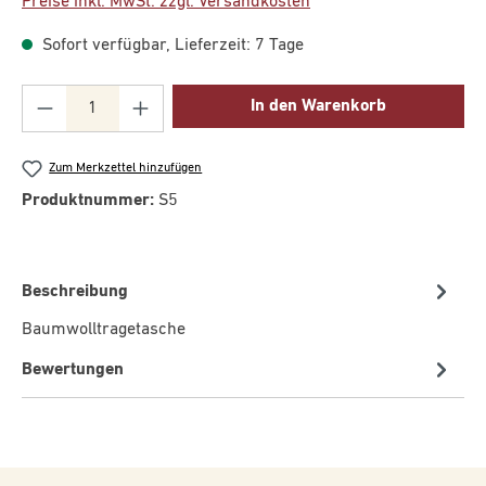
Preise inkl. MwSt. zzgl. Versandkosten
Sofort verfügbar, Lieferzeit: 7 Tage
Produkt Anzahl: Gib den gewünschten Wert ei
In den Warenkorb
Zum Merkzettel hinzufügen
Produktnummer:
S5
Beschreibung
Baumwolltragetasche
Bewertungen